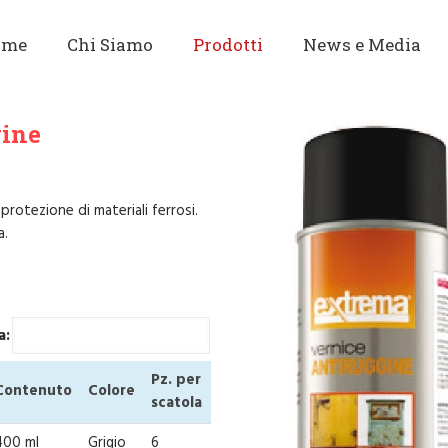
ome
Chi Siamo
Prodotti
News e Media
gine
 protezione di materiali ferrosi.
a.
a:
Pz. per
Contenuto
Colore
scatola
400 ml
Grigio
6