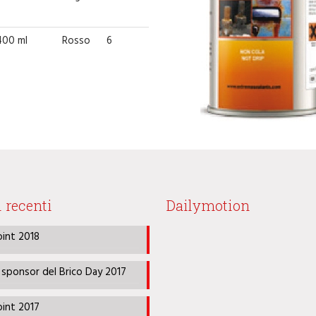
400 ml
Rosso
6
i recenti
Dailymotion
oint 2018
 sponsor del Brico Day 2017
oint 2017