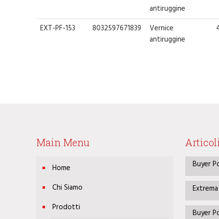
antiruggine
EXT-PF-153
8032597671839
Vernice
antiruggine
Main Menu
Articol
Buyer P
Home
Chi Siamo
Extrema
Prodotti
Buyer P